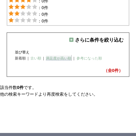
：0件
：0件
：0件
：0件
さらに条件を絞り込む
並び替え
新着順
|
古い順
|
満足度が高い順
|
参考になった順
（全0
件）
該当件数
0件
です。
他の検索キーワードより再度検索をしてください。