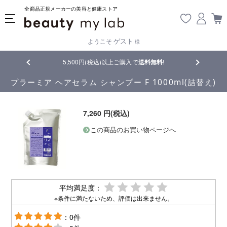
全商品正規メーカーの美容と健康ストア
ゲスト
ようこそ
様
品
5,500円(税込)以上ご購入で
送料無料
!
【重要】熊
プラーミア ヘアセラム シャンプー F 1000ml(詰替え)
7,260 円(税込)
この商品のお買い物ページへ
平均満足度：
※条件に満たないため、評価は出来ません。
：0件