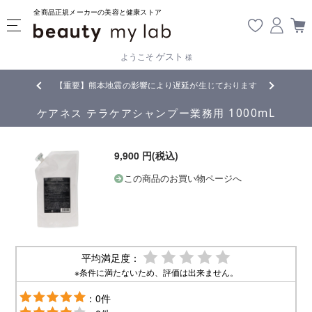
全商品正規メーカーの美容と健康ストア
ゲスト
ようこそ
様
無料
!
【重要】熊本地震の影響により遅延が生じております
ケアネス テラケアシャンプー業務用 1000mL
9,900 円(税込)
この商品のお買い物ページへ
平均満足度：
※条件に満たないため、評価は出来ません。
：0件