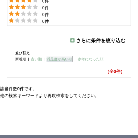
：0件
：0件
：0件
：0件
さらに条件を絞り込む
並び替え
新着順
|
古い順
|
満足度が高い順
|
参考になった順
（全0
件）
該当件数
0件
です。
他の検索キーワードより再度検索をしてください。