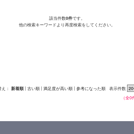
該当件数
0件
です。
他の検索キーワードより再度検索をしてください。
|
|
|
替え：
新着順
古い順
満足度が高い順
参考になった順
表示件数
（全0