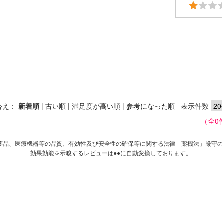
|
|
|
替え：
新着順
古い順
満足度が高い順
参考になった順
表示件数
（全0
薬品、医療機器等の品質、有効性及び安全性の確保等に関する法律「薬機法」厳守
効果効能を示唆するレビューは●●に自動変換しております。