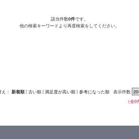
該当件数
0件
です。
他の検索キーワードより再度検索をしてください。
|
|
|
替え：
新着順
古い順
満足度が高い順
参考になった順
表示件数
（全0