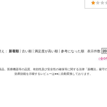
|
|
|
替え：
新着順
古い順
満足度が高い順
参考になった順
表示件数
（全0
薬品、医療機器等の品質、有効性及び安全性の確保等に関する法律「薬機法」厳守
効果効能を示唆するレビューは●●に自動変換しております。