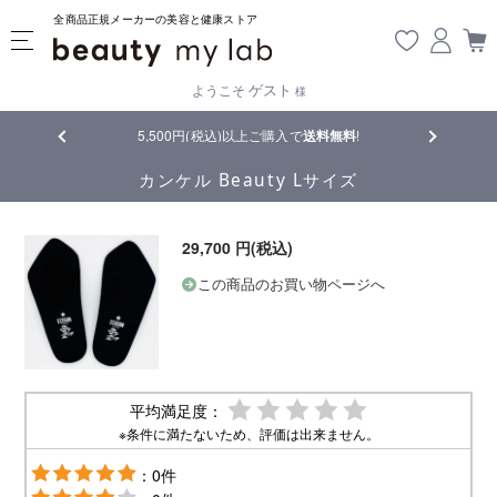
全商品正規メーカーの美容と健康ストア
ゲスト
ようこそ
様
品
5,500円(税込)以上ご購入で
送料無料
!
【重要】熊
カンケル Beauty Lサイズ
29,700 円(税込)
この商品のお買い物ページへ
平均満足度：
※条件に満たないため、評価は出来ません。
：0件