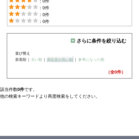
：0件
：0件
：0件
：0件
さらに条件を絞り込む
並び替え
新着順
|
古い順
|
満足度が高い順
|
参考になった順
（全0
件）
該当件数
0件
です。
他の検索キーワードより再度検索をしてください。