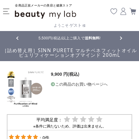
全商品正規メーカーの美容と健康ストア
ゲスト
ようこそ
様
品
5,500円(税込)以上ご購入で
送料無料
!
【重要】熊
［詰め替え用］SINN PURETE マルチベネフィットオイル
ピュリフィケーションオブマインド 200mL
9,900 円(税込)
この商品のお買い物ページへ
平均満足度：
※条件に満たないため、評価は出来ません。
：0件