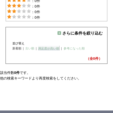
：0件
：0件
：0件
：0件
さらに条件を絞り込む
並び替え
新着順
|
古い順
|
満足度が高い順
|
参考になった順
（全0
件）
該当件数
0件
です。
他の検索キーワードより再度検索をしてください。