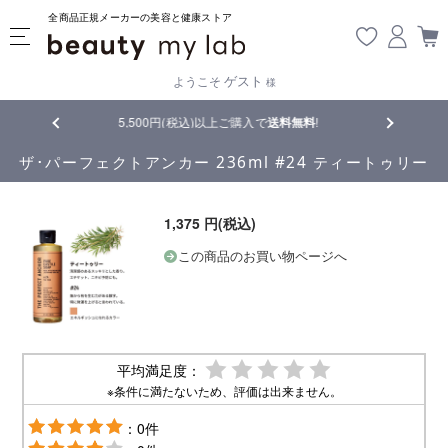
全商品正規メーカーの美容と健康ストア
ゲスト
ようこそ
様
5,500円(税込)以上ご購入で
送料無料
!
【重要】熊本地震の影響により
ザ･パーフェクトアンカー 236ml #24 ティートゥリー
1,375 円(税込)
この商品のお買い物ページへ
平均満足度：
※条件に満たないため、評価は出来ません。
：0件