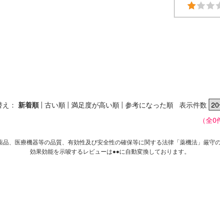
|
|
|
替え：
新着順
古い順
満足度が高い順
参考になった順
表示件数
（全0
薬品、医療機器等の品質、有効性及び安全性の確保等に関する法律「薬機法」厳守
効果効能を示唆するレビューは●●に自動変換しております。