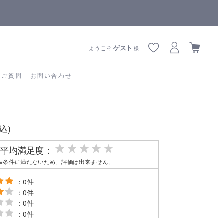
【重要】熊本地震の影響によりお届けに遅延が生じております
あるご質問
お問い合わせ
ゲスト
ようこそ
様
るご質問
お問い合わせ
税込)
平均満足度：
※条件に満たないため、評価は出来ません。
：0件
：0件
：0件
：0件