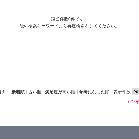
該当件数
0件
です。
他の検索キーワードより再度検索をしてください。
|
|
|
替え：
新着順
古い順
満足度が高い順
参考になった順
表示件数
（全0