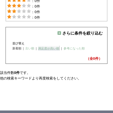
：0件
：0件
：0件
：0件
さらに条件を絞り込む
並び替え
新着順
|
古い順
|
満足度が高い順
|
参考になった順
（全0
件）
該当件数
0件
です。
他の検索キーワードより再度検索をしてください。