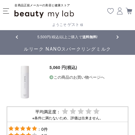
全商品正規メーカーの美容と健康ストア
ゲスト
ようこそ
様
品
5,500円(税込)以上ご購入で
送料無料
!
【重要】熊
ルリーク NANOスパークリングミルク
5,060 円(税込)
この商品のお買い物ページへ
平均満足度：
※条件に満たないため、評価は出来ません。
：0件