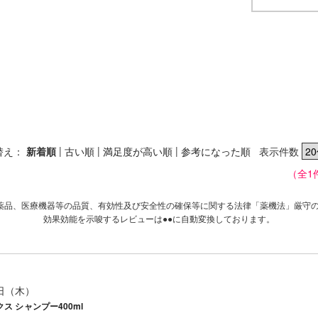
|
|
|
替え：
新着順
古い順
満足度が高い順
参考になった順
表示件数
（全1
薬品、医療機器等の品質、有効性及び安全性の確保等に関する法律「薬機法」厳守
効果効能を示唆するレビューは●●に自動変換しております。
1日（木）
クス シャンプー400ml