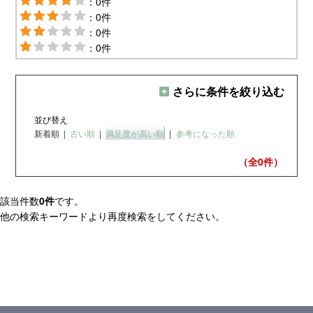
：0件
：0件
：0件
：0件
さらに条件を絞り込む
並び替え
新着順
|
古い順
|
満足度が高い順
|
参考になった順
（全0
件）
該当件数
0件
です。
他の検索キーワードより再度検索をしてください。