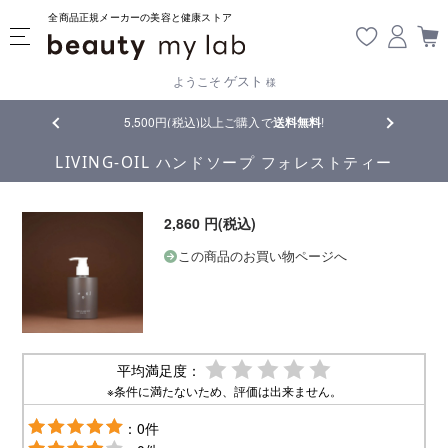
全商品正規メーカーの美容と健康ストア
ゲスト
ようこそ
様
品
5,500円(税込)以上ご購入で
送料無料
!
【重要】熊
LIVING-OIL ハンドソープ フォレストティー
2,860 円(税込)
この商品のお買い物ページへ
平均満足度：
※条件に満たないため、評価は出来ません。
：0件