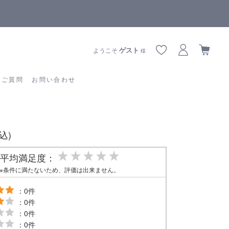
【重要】熊本地震の影響によりお届けに遅延が生じております
あるご質問
お問い合わせ
ゲスト
ようこそ
様
るご質問
お問い合わせ
税込)
平均満足度：
※条件に満たないため、評価は出来ません。
：0件
：0件
：0件
：0件