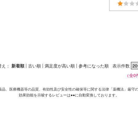
|
|
|
替え：
新着順
古い順
満足度が高い順
参考になった順
表示件数
（全0
薬品、医療機器等の品質、有効性及び安全性の確保等に関する法律「薬機法」厳守
効果効能を示唆するレビューは●●に自動変換しております。