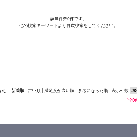
該当件数
0件
です。
他の検索キーワードより再度検索をしてください。
|
|
|
替え：
新着順
古い順
満足度が高い順
参考になった順
表示件数
（全0