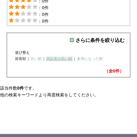
：0件
：0件
：0件
：0件
さらに条件を絞り込む
並び替え
新着順
|
古い順
|
満足度が高い順
|
参考になった順
（全0
件）
該当件数
0件
です。
他の検索キーワードより再度検索をしてください。