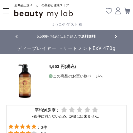
全商品正規メーカーの美容と健康ストア
ゲスト
ようこそ
様
品
5,500円(税込)以上ご購入で
送料無料
!
【重要】熊
ディープレイヤー トリートメントExV 470g
4,653 円(税込)
この商品のお買い物ページへ
平均満足度：
※条件に満たないため、評価は出来ません。
：0件