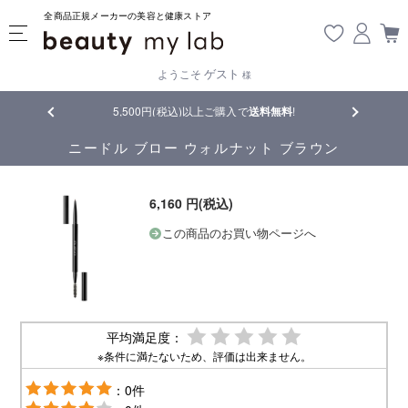
全商品正規メーカーの美容と健康ストア
ゲスト
ようこそ
様
品
5,500円(税込)以上ご購入で
送料無料
!
【重要】熊
ニードル ブロー ウォルナット ブラウン
6,160 円(税込)
この商品のお買い物ページへ
平均満足度：
※条件に満たないため、評価は出来ません。
：0件