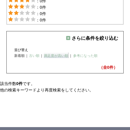
：0件
：0件
：0件
：0件
さらに条件を絞り込む
並び替え
新着順
|
古い順
|
満足度が高い順
|
参考になった順
（全0
件）
該当件数
0件
です。
他の検索キーワードより再度検索をしてください。