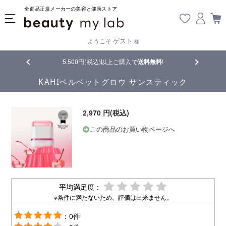
全商品正規メーカーの美容と健康ストア
ゲスト
ようこそ
様
5,500円(税込)以上ご購入で
送料無料
!
【重要】熊本
KAHIベルベットグロウ サンスティック
2,970 円(税込)
この商品のお買い物ページへ
平均満足度：
※条件に満たないため、評価は出来ません。
：0件