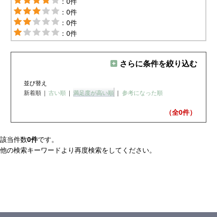
：0件
：0件
：0件
：0件
さらに条件を絞り込む
並び替え
新着順
|
古い順
|
満足度が高い順
|
参考になった順
（全0
件）
該当件数
0件
です。
他の検索キーワードより再度検索をしてください。