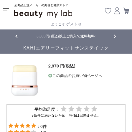
全商品正規メーカーの美容と健康ストア
ゲスト
ようこそ
様
品
5,500円(税込)以上ご購入で
送料無料
!
【重要】熊
KAHIエアリーフィットサンステイック
2,970 円(税込)
この商品のお買い物ページへ
平均満足度：
※条件に満たないため、評価は出来ません。
：0件