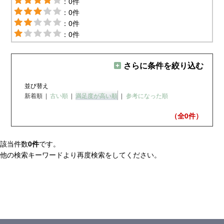
：0件
：0件
：0件
：0件
さらに条件を絞り込む
並び替え
新着順
|
古い順
|
満足度が高い順
|
参考になった順
（全0
件）
該当件数
0件
です。
他の検索キーワードより再度検索をしてください。