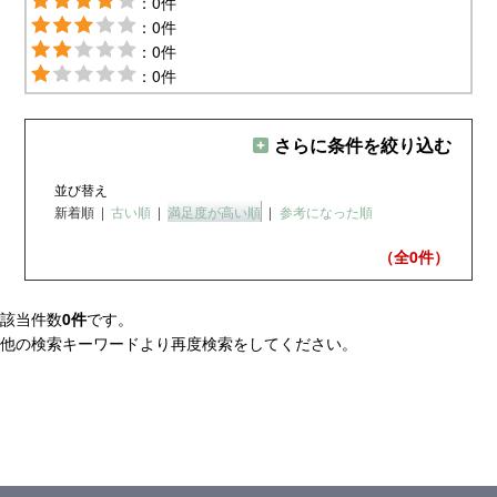
：0件
：0件
：0件
：0件
さらに条件を絞り込む
並び替え
新着順
|
古い順
|
満足度が高い順
|
参考になった順
（全0
件）
該当件数
0件
です。
他の検索キーワードより再度検索をしてください。