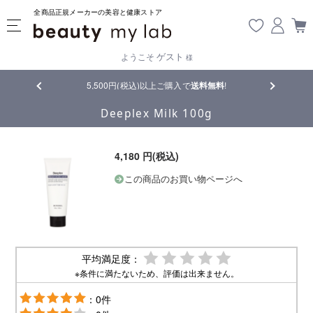
全商品正規メーカーの美容と健康ストア
ゲスト
ようこそ
様
5,500円(税込)以上ご購入で
送料無料
!
【重要】熊本
Deeplex Milk 100g
4,180 円(税込)
この商品のお買い物ページへ
平均満足度：
※条件に満たないため、評価は出来ません。
：0件