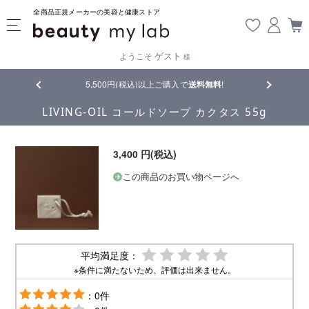
全商品正規メーカーの美容と健康ストア
ゲスト
ようこそ
様
品
5,500円(税込)以上ご購入で
送料無料
!
【重要】熊
LIVING-OIL コールドソープ カクタス 55g
3,400 円(税込)
この商品のお買い物ページへ
平均満足度：
※条件に満たないため、評価は出来ません。
：0件