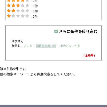
：0件
：0件
：0件
：0件
さらに条件を絞り込む
並び替え
新着順
|
古い順
|
満足度が高い順
|
参考になった順
（全0
件）
該当件数
0件
です。
他の検索キーワードより再度検索をしてください。