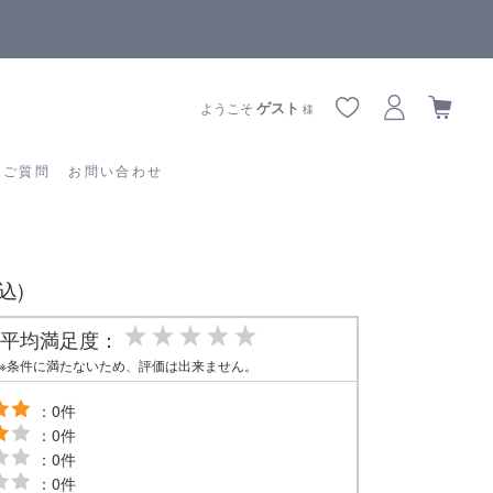
りお届けに遅延が生じております
全商品正規メー
あるご質問
お問い合わせ
ゲスト
ようこそ
様
るご質問
お問い合わせ
税込)
平均満足度：
※条件に満たないため、評価は出来ません。
：0件
：0件
：0件
：0件