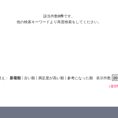
該当件数
0件
です。
他の検索キーワードより再度検索をしてください。
|
|
|
替え：
新着順
古い順
満足度が高い順
参考になった順
表示件数
（全0