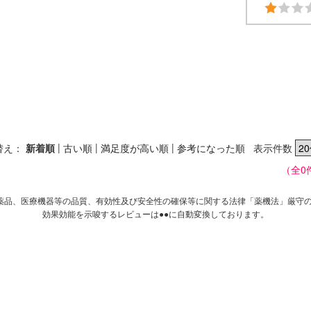
|
|
|
替え：
新着順
古い順
満足度が高い順
参考になった順
表示件数
（全0
薬品、医療機器等の品質、有効性及び安全性の確保等に関する法律「薬機法」厳守
効果効能を示唆するレビューは●●に自動変換しております。