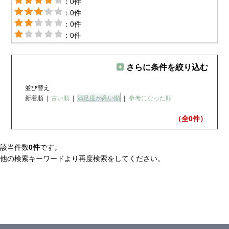
：0件
：0件
：0件
：0件
さらに条件を絞り込む
並び替え
新着順
|
古い順
|
満足度が高い順
|
参考になった順
（全0
件）
該当件数
0件
です。
他の検索キーワードより再度検索をしてください。