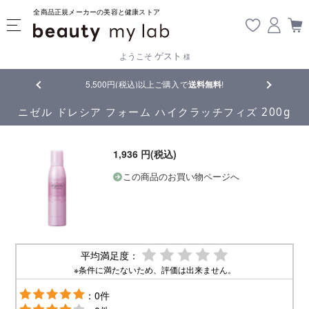
全商品正規メーカーの美容と健康ストア
ゲスト
ようこそ
様
品
5,500円(税込)以上ご購入で
送料無料
!
【重要】熊
ニゼル ドレシア フォーム ハイクラッチフィズ 200g
1,936 円(税込)
この商品のお買い物ページへ
平均満足度：
※条件に満たないため、評価は出来ません。
：0件