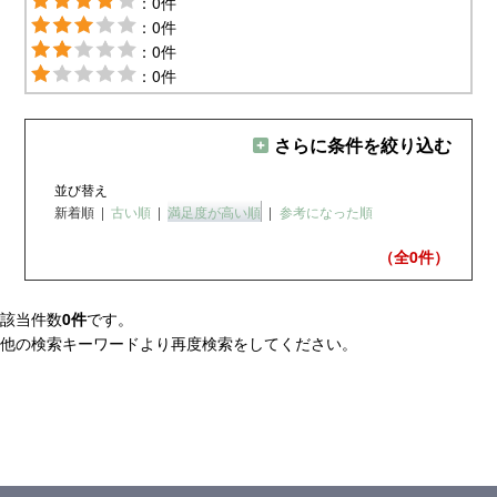
：0件
：0件
：0件
：0件
さらに条件を絞り込む
並び替え
新着順
|
古い順
|
満足度が高い順
|
参考になった順
（全0
件）
該当件数
0件
です。
他の検索キーワードより再度検索をしてください。