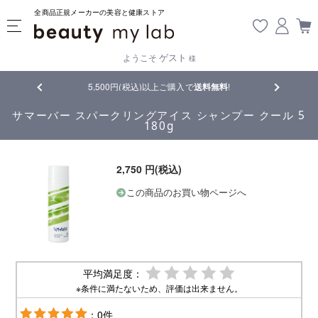
全商品正規メーカーの美容と健康ストア
ゲスト
ようこそ
様
品
5,500円(税込)以上ご購入で
送料無料
!
【重要】熊
サマーバー スパークリングアイス シャンプー クール 5
180g
2,750 円(税込)
この商品のお買い物ページへ
平均満足度：
※条件に満たないため、評価は出来ません。
：0件