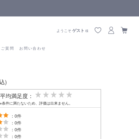
【重要】熊本地震の影響によりお届けに遅延が生じております
あるご質問
お問い合わせ
ゲスト
ようこそ
様
るご質問
お問い合わせ
税込)
平均満足度：
※条件に満たないため、評価は出来ません。
：0件
：0件
：0件
：0件