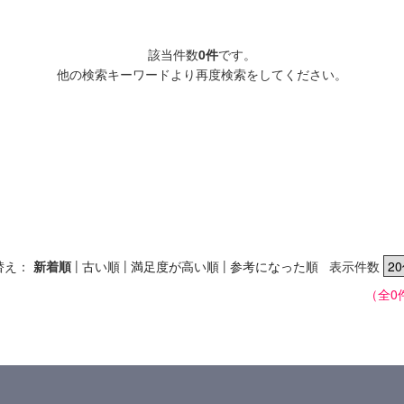
該当件数
0件
です。
他の検索キーワードより再度検索をしてください。
|
|
|
替え：
新着順
古い順
満足度が高い順
参考になった順
表示件数
（全0