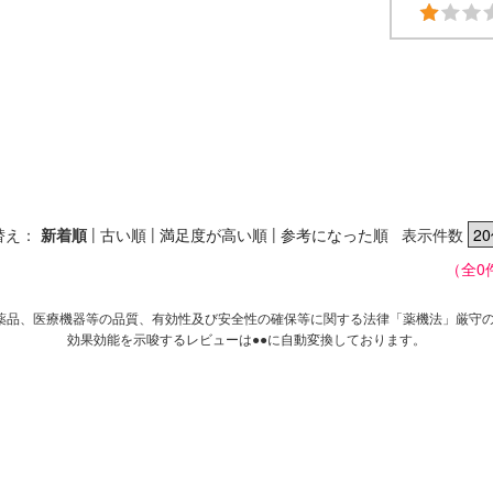
|
|
|
替え：
新着順
古い順
満足度が高い順
参考になった順
表示件数
（全0
薬品、医療機器等の品質、有効性及び安全性の確保等に関する法律「薬機法」厳守
効果効能を示唆するレビューは●●に自動変換しております。