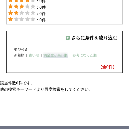
：0件
：0件
：0件
：0件
さらに条件を絞り込む
並び替え
新着順
|
古い順
|
満足度が高い順
|
参考になった順
（全0
件）
該当件数
0件
です。
他の検索キーワードより再度検索をしてください。