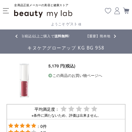
全商品正規メーカーの美容と健康ストア
ゲスト
ようこそ
様
込)以上ご購入で
送料無料
!
【重要】熊本地震の影響により遅延が生じており
キヌケアグローアップ KG BG 958
5,170 円(税込)
この商品のお買い物ページへ
平均満足度：
※条件に満たないため、評価は出来ません。
：0件