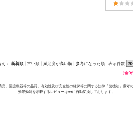
|
|
|
替え：
新着順
古い順
満足度が高い順
参考になった順
表示件数
（全0
薬品、医療機器等の品質、有効性及び安全性の確保等に関する法律「薬機法」厳守
効果効能を示唆するレビューは●●に自動変換しております。