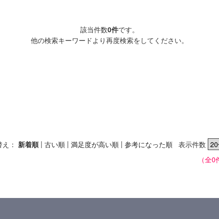
該当件数
0件
です。
他の検索キーワードより再度検索をしてください。
|
|
|
替え：
新着順
古い順
満足度が高い順
参考になった順
表示件数
（全0