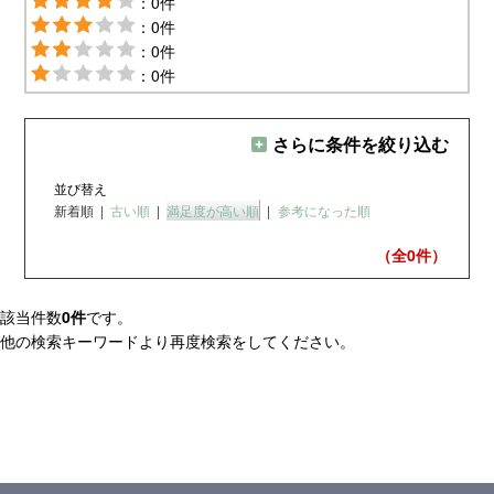
：0件
：0件
：0件
：0件
さらに条件を絞り込む
並び替え
新着順
|
古い順
|
満足度が高い順
|
参考になった順
（全0
件）
該当件数
0件
です。
他の検索キーワードより再度検索をしてください。