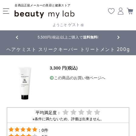
全商品正規メーカーの美容と健康ストア
ゲスト
ようこそ
様
5,500円(税込)以上ご購入で
送料無料
!
【重要】熊本
ヘアケミスト スリークキーパー トリートメント 200g
3,300 円(税込)
この商品のお買い物ページへ
平均満足度：
※条件に満たないため、評価は出来ません。
：0件