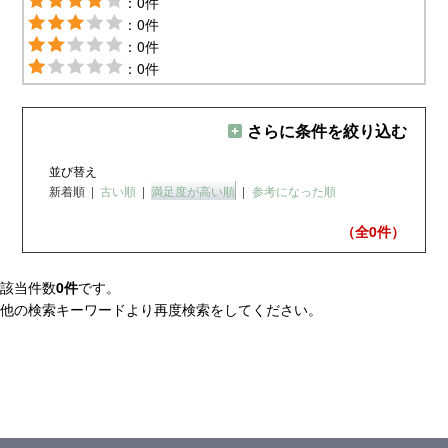
：0件
：0件
：0件
：0件
さらに条件を絞り込む
並び替え
新着順
|
古い順
|
満足度が高い順
|
参考になった順
（全0
件）
該当件数
0件
です。
他の検索キーワードより再度検索をしてください。