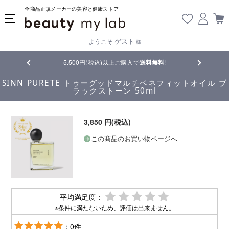
全商品正規メーカーの美容と健康ストア
ゲスト
ようこそ
様
品
5,500円(税込)以上ご購入で
送料無料
!
【重要】熊
SINN PURETE トゥーグッドマルチベネフィットオイル ブ
ラックストーン 50ml
3,850 円(税込)
この商品のお買い物ページへ
平均満足度：
※条件に満たないため、評価は出来ません。
：0件