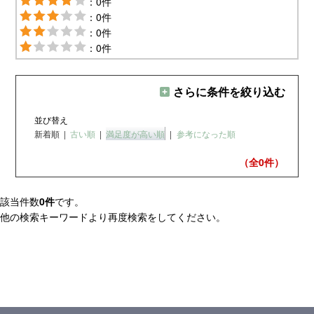
：0件
：0件
：0件
：0件
さらに条件を絞り込む
並び替え
新着順
|
古い順
|
満足度が高い順
|
参考になった順
（全0
件）
該当件数
0件
です。
他の検索キーワードより再度検索をしてください。