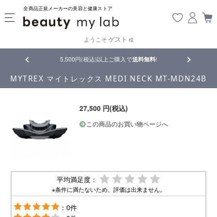
全商品正規メーカーの美容と健康ストア
ゲスト
ようこそ
様
5,500円(税込)以上ご購入で
送料無料
!
【重要】熊本
MYTREX マイトレックス MEDI NECK MT-MDN24B
27,500 円(税込)
この商品のお買い物ページへ
平均満足度：
※条件に満たないため、評価は出来ません。
：0件