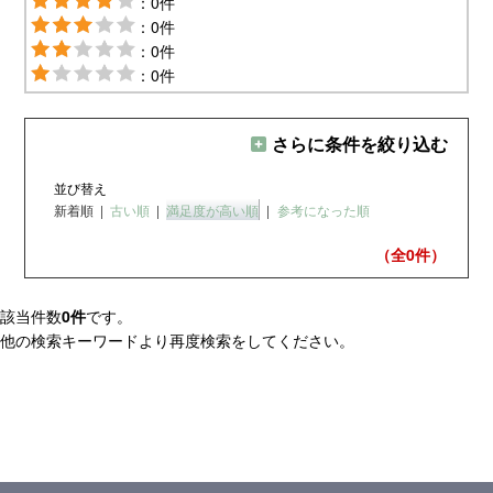
：0件
：0件
：0件
：0件
さらに条件を絞り込む
並び替え
新着順
|
古い順
|
満足度が高い順
|
参考になった順
（全0
件）
該当件数
0件
です。
他の検索キーワードより再度検索をしてください。