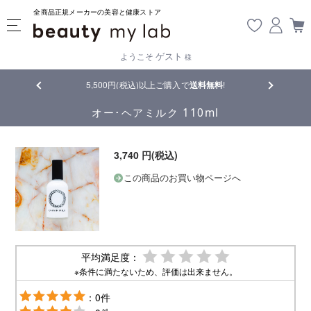
全商品正規メーカーの美容と健康ストア
ゲスト
ようこそ
様
品
5,500円(税込)以上ご購入で
送料無料
!
【重要】熊
オー･ヘアミルク 110ml
3,740 円(税込)
この商品のお買い物ページへ
平均満足度：
※条件に満たないため、評価は出来ません。
：0件