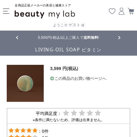
全商品正規メーカーの美容と健康ストア
ゲスト
ようこそ
様
品
5,500円(税込)以上ご購入で
送料無料
!
【重要】熊
LIVING-OIL SOAP ビタミン
3,599 円(税込)
この商品のお買い物ページへ
平均満足度：
※条件に満たないため、評価は出来ません。
：0件