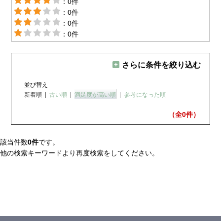
：0件
：0件
：0件
：0件
さらに条件を絞り込む
並び替え
新着順
|
古い順
|
満足度が高い順
|
参考になった順
（全0
件）
該当件数
0件
です。
他の検索キーワードより再度検索をしてください。