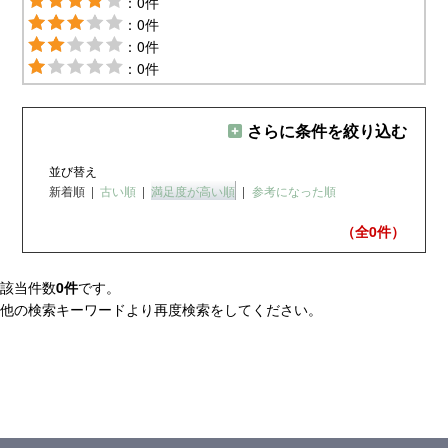
：0件
：0件
：0件
：0件
さらに条件を絞り込む
並び替え
新着順
|
古い順
|
満足度が高い順
|
参考になった順
（全0
件）
該当件数
0件
です。
他の検索キーワードより再度検索をしてください。