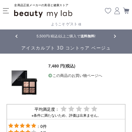
全商品正規メーカーの美容と健康ストア
ゲスト
ようこそ
様
品
5,500円(税込)以上ご購入で
送料無料
!
【重要】熊
アイスカルプト 3D コントゥア ベージュ
7,480 円(税込)
この商品のお買い物ページへ
平均満足度：
※条件に満たないため、評価は出来ません。
：0件