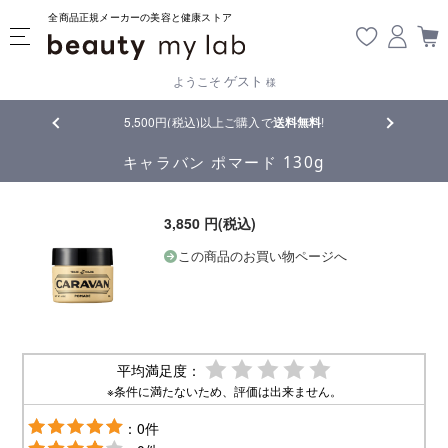
全商品正規メーカーの美容と健康ストア
ゲスト
ようこそ
様
5,500円(税込)以上ご購入で
送料無料
!
【重要】熊本
キャラバン ポマード 130g
3,850 円(税込)
この商品のお買い物ページへ
平均満足度：
※条件に満たないため、評価は出来ません。
：0件