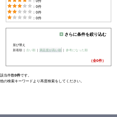
：0件
：0件
：0件
：0件
さらに条件を絞り込む
並び替え
新着順
|
古い順
|
満足度が高い順
|
参考になった順
（全0
件）
該当件数
0件
です。
他の検索キーワードより再度検索をしてください。