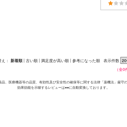
|
|
|
替え：
新着順
古い順
満足度が高い順
参考になった順
表示件数
（全0
薬品、医療機器等の品質、有効性及び安全性の確保等に関する法律「薬機法」厳守
効果効能を示唆するレビューは●●に自動変換しております。