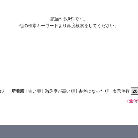
該当件数
0件
です。
他の検索キーワードより再度検索をしてください。
|
|
|
替え：
新着順
古い順
満足度が高い順
参考になった順
表示件数
（全0