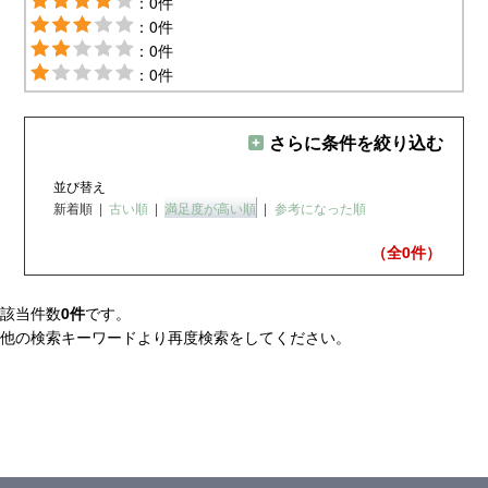
：0件
：0件
：0件
：0件
さらに条件を絞り込む
並び替え
新着順
|
古い順
|
満足度が高い順
|
参考になった順
（全0
件）
該当件数
0件
です。
他の検索キーワードより再度検索をしてください。