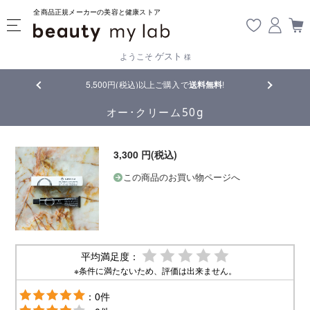
全商品正規メーカーの美容と健康ストア
ゲスト
ようこそ
様
品
5,500円(税込)以上ご購入で
送料無料
!
【重要】熊
オー･クリーム50g
3,300 円(税込)
この商品のお買い物ページへ
平均満足度：
※条件に満たないため、評価は出来ません。
：0件