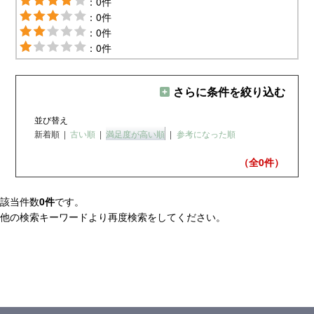
：0件
：0件
：0件
：0件
さらに条件を絞り込む
並び替え
新着順
|
古い順
|
満足度が高い順
|
参考になった順
（全0
件）
該当件数
0件
です。
他の検索キーワードより再度検索をしてください。