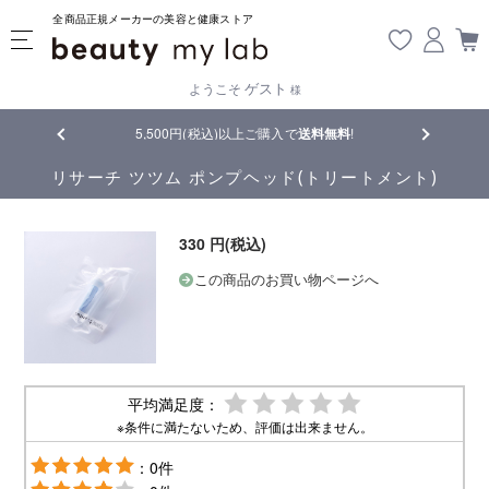
全商品正規メーカーの美容と健康ストア
ゲスト
ようこそ
様
品
5,500円(税込)以上ご購入で
送料無料
!
【重要】熊
リサーチ ツツム ポンプヘッド(トリートメント)
330 円(税込)
この商品のお買い物ページへ
平均満足度：
※条件に満たないため、評価は出来ません。
：0件