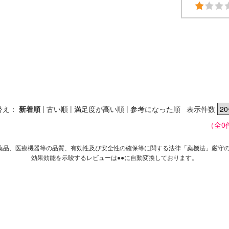
|
|
|
替え：
新着順
古い順
満足度が高い順
参考になった順
表示件数
（全0
薬品、医療機器等の品質、有効性及び安全性の確保等に関する法律「薬機法」厳守
効果効能を示唆するレビューは●●に自動変換しております。