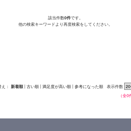
該当件数
0件
です。
他の検索キーワードより再度検索をしてください。
|
|
|
替え：
新着順
古い順
満足度が高い順
参考になった順
表示件数
（全0