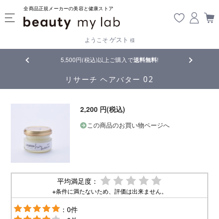
全商品正規メーカーの美容と健康ストア
ゲスト
ようこそ
様
品
5,500円(税込)以上ご購入で
送料無料
!
【重要】熊
リサーチ ヘアバター 02
2,200 円(税込)
この商品のお買い物ページへ
平均満足度：
※条件に満たないため、評価は出来ません。
：0件