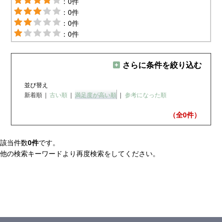
：0件
：0件
：0件
：0件
さらに条件を絞り込む
並び替え
新着順
|
古い順
|
満足度が高い順
|
参考になった順
（全0
件）
該当件数
0件
です。
他の検索キーワードより再度検索をしてください。