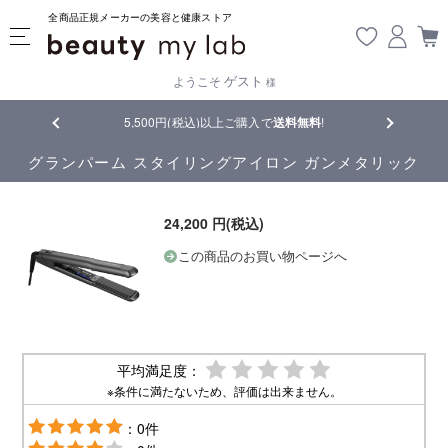
全商品正規メーカーの美容と健康ストア
ゲスト
ようこそ
様
品
5,500円(税込)以上ご購入で
送料無料
!
【重要】熊
グランパーム スタイリングアイロン ガンメタリック
24,200 円(税込)
この商品のお買い物ページへ
平均満足度：
※条件に満たないため、評価は出来ません。
：0件