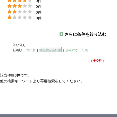
：0件
：0件
：0件
：0件
さらに条件を絞り込む
並び替え
新着順
|
古い順
|
満足度が高い順
|
参考になった順
（全0
件）
該当件数
0件
です。
他の検索キーワードより再度検索をしてください。