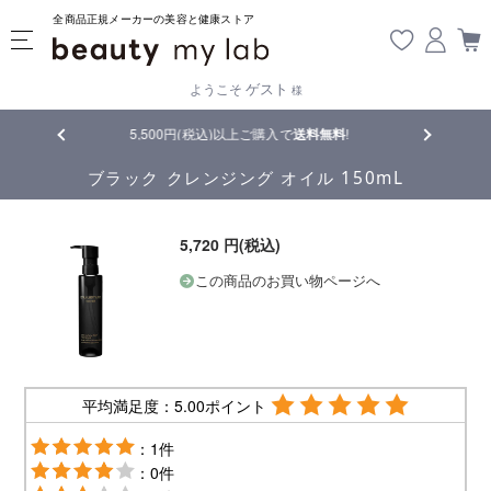
全商品正規メーカーの美容と健康ストア
ゲスト
ようこそ
様
,500円(税込)以上ご購入で
送料無料
!
【重要】熊本地震の影響により遅延
ブラック クレンジング オイル 150mL
5,720 円(税込)
この商品のお買い物ページへ
平均満足度：5.00ポイント
：1件
：0件