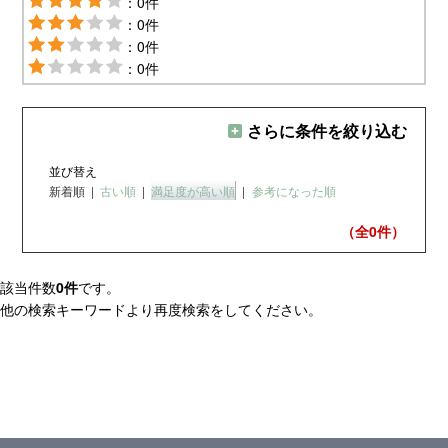
：0件
：0件
：0件
：0件
さらに条件を絞り込む
並び替え
新着順
|
古い順
|
満足度が高い順
|
参考になった順
（全0
件）
該当件数
0件
です。
他の検索キーワードより再度検索をしてください。