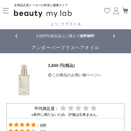
全商品正規メーカーの美容と健康ストア
ゲスト
ようこそ
様
品
5,500円(税込)以上ご購入で
送料無料
!
【重要】熊
アンダーバープラスヘアオイル
3,850 円(税込)
この商品のお買い物ページへ
平均満足度：
※条件に満たないため、評価は出来ません。
：0件