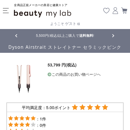
全商品正規メーカーの美容と健康ストア
ゲスト
ようこそ
様
品
5,500円(税込)以上ご購入で
送料無料
!
【重要】熊
Dyson Airstrait ストレイトナー セラミックピンク
53,799 円(税込)
この商品のお買い物ページへ
平均満足度：5.00ポイント
：1件
：0件