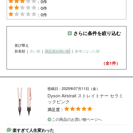
：0件
：0件
：0件
さらに条件を絞り込む
並び替え
新着順
|
古い順
|
満足度が高い順
|
参考になった順
（全1
件）
投稿日：2025年07月11日（金）
Dyson Airstrait ストレイトナー セラミ
ックピンク
満足度：
この商品のお買い物ページへ
楽すぎて人生変わった