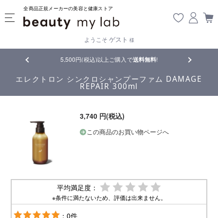
全商品正規メーカーの美容と健康ストア
ゲスト
ようこそ
様
品
5,500円(税込)以上ご購入で
送料無料
!
【重要】熊
エレクトロン シンクロシャンプーファム DAMAGE
REPAIR 300ml
3,740 円(税込)
この商品のお買い物ページへ
平均満足度：
※条件に満たないため、評価は出来ません。
：0件