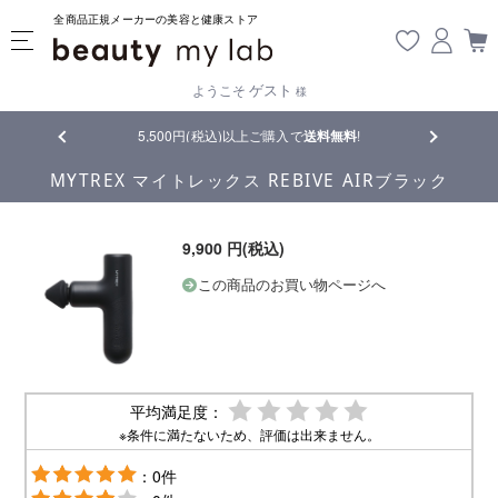
全商品正規メーカーの美容と健康ストア
ゲスト
ようこそ
様
品
5,500円(税込)以上ご購入で
送料無料
!
【重要】熊
MYTREX マイトレックス REBIVE AIRブラック
9,900 円(税込)
この商品のお買い物ページへ
平均満足度：
※条件に満たないため、評価は出来ません。
：0件