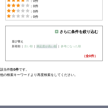
：0件
：0件
：0件
：0件
さらに条件を絞り込む
並び替え
新着順
|
古い順
|
満足度が高い順
|
参考になった順
（全0
件）
該当件数
0件
です。
他の検索キーワードより再度検索をしてください。