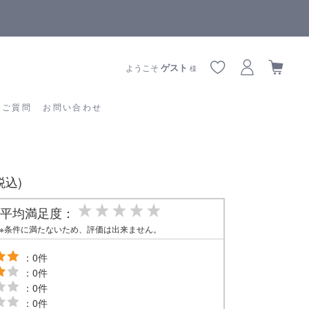
によりお届けに遅延が生じております
全商品正規
あるご質問
お問い合わせ
ゲスト
ようこそ
様
るご質問
お問い合わせ
(税込)
平均満足度：
※条件に満たないため、評価は出来ません。
：0件
：0件
：0件
：0件