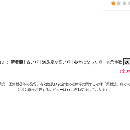
|
|
|
替え：
新着順
古い順
満足度が高い順
参考になった順
表示件数
（全0
薬品、医療機器等の品質、有効性及び安全性の確保等に関する法律「薬機法」厳守
効果効能を示唆するレビューは●●に自動変換しております。