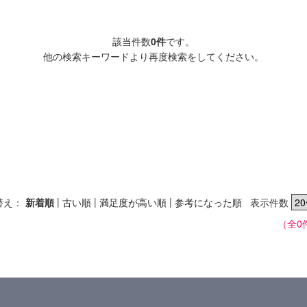
該当件数
0件
です。
他の検索キーワードより再度検索をしてください。
|
|
|
替え：
新着順
古い順
満足度が高い順
参考になった順
表示件数
（全0