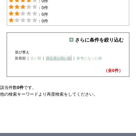
：0件
：0件
：0件
：0件
さらに条件を絞り込む
並び替え
新着順
|
古い順
|
満足度が高い順
|
参考になった順
（全0
件）
該当件数
0件
です。
他の検索キーワードより再度検索をしてください。