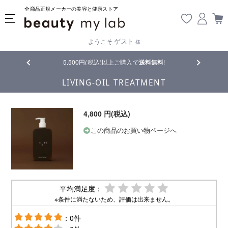
全商品正規メーカーの美容と健康ストア
ゲスト
ようこそ
様
5,500円(税込)以上ご購入で
送料無料
!
【重要】熊本
LIVING-OIL TREATMENT
4,800 円(税込)
この商品のお買い物ページへ
平均満足度：
※条件に満たないため、評価は出来ません。
：0件