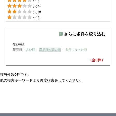
：0件
：0件
：0件
：0件
さらに条件を絞り込む
並び替え
新着順
|
古い順
|
満足度が高い順
|
参考になった順
（全0
件）
該当件数
0件
です。
他の検索キーワードより再度検索をしてください。