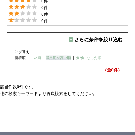
：0件
：0件
：0件
：0件
さらに条件を絞り込む
並び替え
新着順
|
古い順
|
満足度が高い順
|
参考になった順
（全0
件）
該当件数
0件
です。
他の検索キーワードより再度検索をしてください。