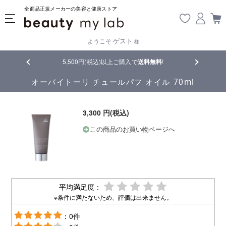
全商品正規メーカーの美容と健康ストア
ゲスト
ようこそ
様
品
5,500円(税込)以上ご購入で
送料無料
!
【重要】熊
オーバイトーリ チュールパフ オイル 70ml
3,300 円(税込)
この商品のお買い物ページへ
平均満足度：
※条件に満たないため、評価は出来ません。
：0件