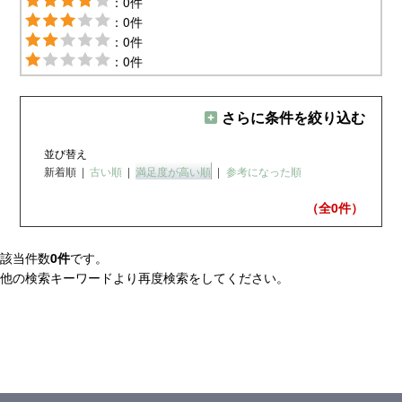
：0件
：0件
：0件
：0件
さらに条件を絞り込む
並び替え
新着順
|
古い順
|
満足度が高い順
|
参考になった順
（全0
件）
該当件数
0件
です。
他の検索キーワードより再度検索をしてください。