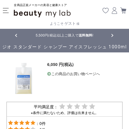
全商品正規メーカーの美容と健康ストア
ゲスト
ようこそ
様
品
5,500円(税込)以上ご購入で
送料無料
!
【重要】熊
ジオ スタンダード シャンプー アイスフレッシュ 1000ml
6,050 円(税込)
この商品のお買い物ページへ
平均満足度：
※条件に満たないため、評価は出来ません。
：0件