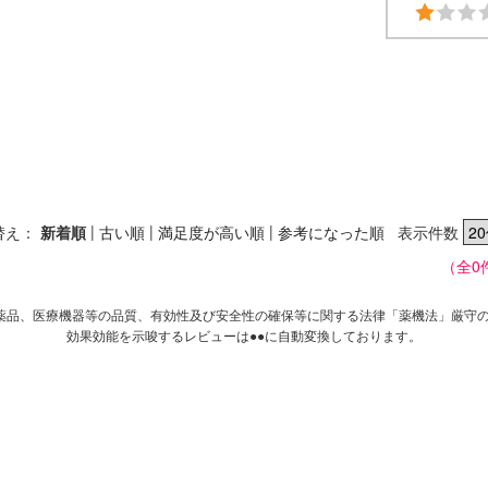
|
|
|
替え：
新着順
古い順
満足度が高い順
参考になった順
表示件数
（全0
薬品、医療機器等の品質、有効性及び安全性の確保等に関する法律「薬機法」厳守
効果効能を示唆するレビューは●●に自動変換しております。