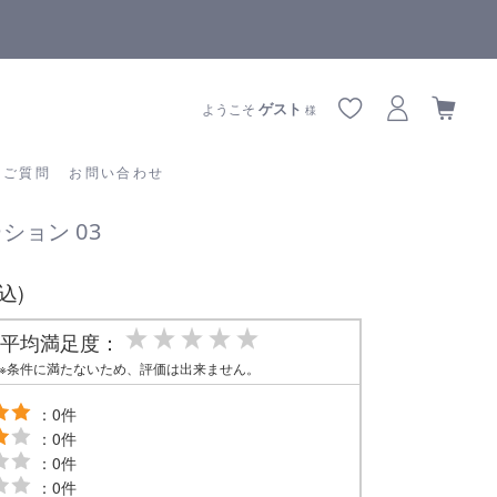
によりお届けに遅延が生じております
全商品正規
あるご質問
お問い合わせ
ゲスト
ようこそ
様
るご質問
お問い合わせ
ション 03
税込)
平均満足度：
※条件に満たないため、評価は出来ません。
：0件
：0件
：0件
：0件