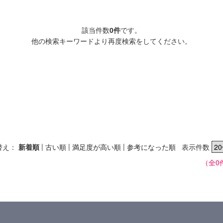
該当件数
0件
です。
他の検索キーワードより再度検索をしてください。
|
|
|
替え：
新着順
古い順
満足度が高い順
参考になった順
表示件数
（全0